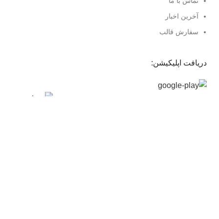
تماس با ما
آخرین اخبار
سفارش قالب
دریافت اپلیکیشن:
لینک شبکه های اجتماعی:
تمام حقوق برای
بخل
محفوظ است.
منو
0
علاقه مندی
0
مقایسه
0
محصول
سبد خرید
انتخاب دسته بندی
جستجو