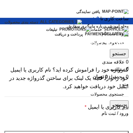
یافتن نمایندگی
ساعت کاری تا
9 شب
دسته بندی محصولات
مجله آموزشی
درباره ما
پیگیری سفارش
خدمات
تبلیغات
ورود / ثبت نام
پرداخت و دریافت
حساب کاربری من
جستجو
0
علاقه مندی
0
مقایسه
گذرواژه خود را فراموش کرده اید؟ نام کاربری یا ایمیل
0
محصول
0
تومان
خود را وارد کنید. یک لینک برای ساختن گذرواژه جدید در
منو
ایمیل خود دریافت خواهید کرد.
جستجو
نام کاربری یا ایمیل
*
ورود / ثبت نام