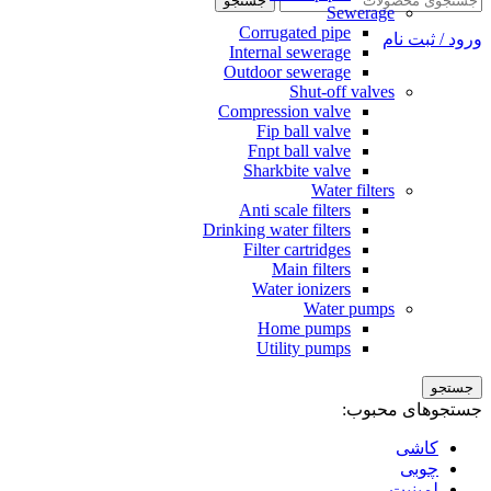
جستجو
Sewerage
Corrugated pipe
ورود / ثبت نام
Internal sewerage
Outdoor sewerage
Shut-off valves
Compression valve
Fip ball valve
Fnpt ball valve
Sharkbite valve
Water filters
Anti scale filters
Drinking water filters
Filter cartridges
Main filters
Water ionizers
Water pumps
Home pumps
Utility pumps
جستجو
جستجوهای محبوب:
کاشی
چوبی
لمینیت