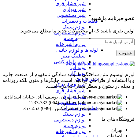
شیر فشار قوی
شیر دیواری
شیر دستشویی
عضو خبرنامه ما شوید
قطعات و تعمیرات
لوازم سینک
اولین نفری باشید که از محصولات جدید ما مطلع می شوید.
لوازم دستشویی
لوازم حمام
لوازم آشپزخانه
لوله ها و لوازم جانبی
سیلینگ مینز
نصب لوله کشی
لوله آب
لوله گاز
لورم ایپسوم متن ساختگی با تولید سادگی نامفهوم از صنعت چاپ،
شیر فله ها
و با استفاده از طراحان گرافیک است، چاپگرها و متون بلکه روزنامه
شیر فشار شکن
و مجله در ستون و سطرآنچنان که لازم است.
شیر فشار قوی
شیر دیواری
تهران، یوسف آباد، خیابان اسدآبادی
شیر دستشویی
تلفن : (064) 332-1233
قطعات و تعمیرات
فکس : (099) 453-1357
لوازم سینک
فروشگاه های ما
لوازم دستشویی
لوازم حمام
تهران
لوازم آشپزخانه
اصفهان