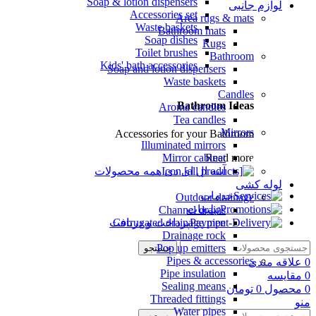
Soap & lotion dispensers
لوازم جانبی
Accessories set
Area rugs & mats
Waste baskets
Bathroom mats
Soap dishes
Rugs
Toilet brushes
Bathroom
Kids' bath accessories
Soap and lotion dispensers
Waste baskets
Candles
Bathroom Ideas
Aroma candles
Tea candles
Mirrors
Accessories for your Bathroom
Illuminated mirrors
Read more
Mirror cabinet
همه محصولات
آینه ال ای دی
لوله کشی
خدمات
Outdoor drainage
تبلیغات
Channel drains
پرداخت و دریافت
Corrugated drainage pipe
Drainage rock
Pop up emitters
جستجو
Pipes & accessories
0
علاقه مندی
Pipe insulation
0
مقایسه
Sealing means
0
محصول
0
تومان
Threaded fittings
منو
Water pipes