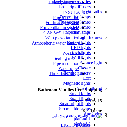
Led strip accessories
Heating elements
Led strip diffusers
Light bulbs
INSULATION
Decorative lamps
Pipe insulation
Fluorescent lamps
For heating system
LED lamps
For ventilation system
Special lamps
GAS WATER HEATERS
Light fixtures
With piezo ignition
Ceiling lights
Atmospheric water heaters
LED lights
Track lights
WATER PIPES
Wall lights
Sealing means
Sconce light
Pipe insulation
Classic
Water pipes
For the nursery
Threaded fittings
Loft
Magnetic lights
Smart lighting
Bathroom Vanities Free Shipping
Smart bulbs
Smart lights
15 Oct - 15 Nov
Smart night lights
Smart table lamps
Read more
Spotlights
روشنایی
1 plafond
2 plafond
LIGHT BULBS