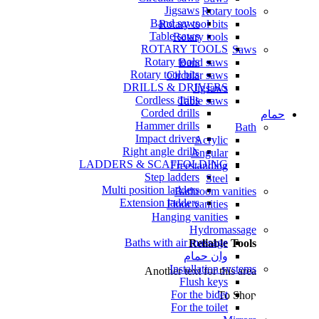
Jigsaws
Rotary tools
Band saws
Rotary tool bits
Table saws
Rotary tools
ROTARY TOOLS
Saws
Rotary tools
Band saws
Rotary tool bits
Circular saws
DRILLS & DRIVERS
Jigsaws
Cordless drills
Table saws
Corded drills
حمام
Hammer drills
Bath
Impact drivers
Acrylic
Right angle drills
Angular
LADDERS & SCAFFOLDING
Freestanding
Step ladders
Steel
Multi position ladders
Bathroom vanities
Extension ladders
Floor vanities
Hanging vanities
Hydromassage
Baths with air massage
Reliable Tools
وان حمام
Installation systems
Another text for this area
Flush keys
For the bidet
To Shop
For the toilet