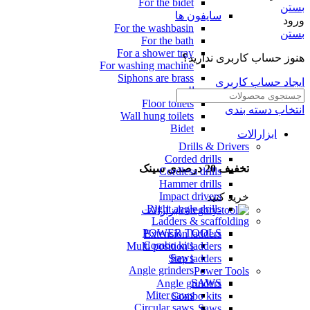
For the bidet
بستن
سایفون ها
ورود
For the washbasin
بستن
For the bath
For a shower tray
هنوز حساب کاربری ندارید؟
For washing machine
Siphons are brass
ایجاد حساب کاربری
میز توالت
Floor toilets
انتخاب دسته بندی
Wall hung toilets
Bidet
ابزارالات
Drills & Drivers
Corded drills
تخفیف 20 درصدی سینک
Cordless drills
Hammer drills
Impact drivers
خرید کنید
Right angle drills
ابزارالات
Ladders & scaffolding
POWER TOOLS
Extension ladders
Combo kits
Multi position ladders
Saws
Step ladders
Angle grinders
Power Tools
SAWS
Angle grinders
Miter saws
Combo kits
Circular saws
Saws