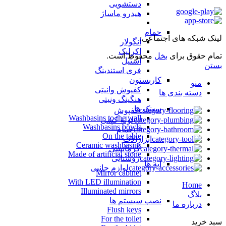
دستشویی
هیدرو ماساژ
حمام
لینک شبکه های اجتماعی:
انگولار
اکرلیک
تمام حقوق برای
بخل
محفوظ است.
استیل
بستن
فری استندینگ
کاربستون
منو
کفپوش وانیتی
دسته بندی ها
هنگینگ ونیتی
سینک ها
کفپوش
Washbasins to the wall
لوله کشی
Washbasins bowls
حمام
On the table
ابزارالات
Ceramic washbasins
گرمایشی
Made of artificial stone
روشنایی
آیه ها
لوازم جانبی
Mirror cabinet
With LED illumination
Home
Illuminated mirrors
بلاگ
نصب سیستم ها
درباره ما
Flush keys
For the toilet
سبد خرید