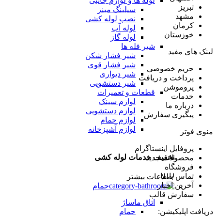
لوله ها و لوازم جانبی
تبریز
سیلینگ مینز
مشهد
نصب لوله کشی
کرمان
لوله آب
خوزستان
لوله گاز
شیر فله ها
لینک های مفید
شیر فشار شکن
شیر فشار قوی
حریم خصوصی
شیر دیواری
پرداخت و دریافت
شیر دستشویی
پروموشن
قطعات و تعمیرات
خدمات
لوازم سینک
درباره ما
لوازم دستشویی
پیگیری سفارش
لوازم حمام
لوازم آشپزخانه
منوی فوتر
پروفایل اینستاگرام
تخفیف خدمات لوله کشی
محصولات جدید
فروشگاه
تماس با ما
اطلاعات بیشتر
آخرین اخبار
حمام
سفارش قالب
اتاق ماساژ
حمام
دریافت اپلیکیشن: