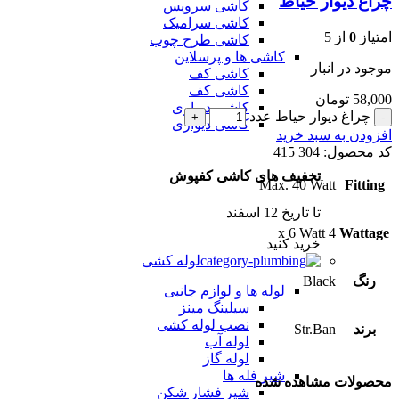
چراغ دیوار حیاط
کاشی سرویس
کاشی سرامیک
امتیاز
0
از 5
کاشی طرح چوب
کاشی ها و پرسلاین
موجود در انبار
کاشی کف
کاشی کف
58,000
تومان
کاشی دیواری
چراغ دیوار حیاط عدد
کاشی دیواری
افزودن به سبد خرید
کد محصول:
304 415
تخفیف های کاشی کفپوش
Max. 40 Watt
Fitting
تا تاریخ 12 اسفند
4 x 6 Watt
Wattage
خرید کنید
لوله کشی
رنگ
Black
لوله ها و لوازم جانبی
سیلینگ مینز
نصب لوله کشی
برند
Str.Ban
لوله آب
لوله گاز
شیر فله ها
محصولات مشاهده شده
شیر فشار شکن