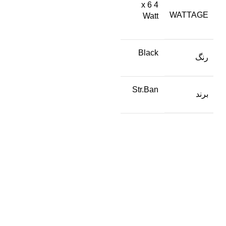
4 x 6
WATTAGE
Watt
Black
رنگ
Str.Ban
برند
عضو خبرنامه ما شوید
اولین نفری باشید که از محصولات جدید ما مطلع می شوید.