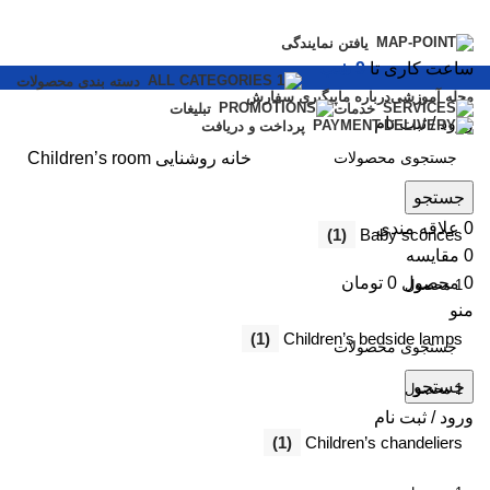
یافتن نمایندگی
ساعت کاری تا
9 شب
دسته بندی محصولات
مجله آموزشی
درباره ما
پیگیری سفارش
خدمات
تبلیغات
ورود / ثبت نام
پرداخت و دریافت
خانه
روشنایی
Children’s room
جستجو
0
علاقه مندی
(1)
Baby sconces
0
مقایسه
0
محصول
0
تومان
1 محصول
منو
(1)
Children’s bedside lamps
جستجو
1 محصول
ورود / ثبت نام
(1)
Children’s chandeliers