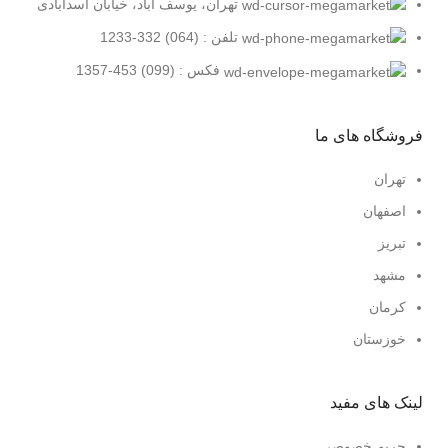
تهران، یوسف آباد، خیابان اسدآبادی
تلفن : (064) 332-1233
فکس : (099) 453-1357
فروشگاه های ما
تهران
اصفهان
تبریز
مشهد
کرمان
خوزستان
لینک های مفید
حریم خصوصی