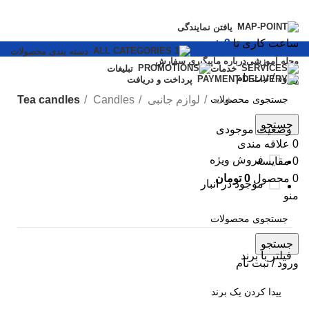
یافتن نمایندگی
ساعت کاری تا
9 شب
دسته بندی محصولات
مجله آموزشی
درباره ما
پیگیری سفارش
خدمات
تبلیغات
ورود / ثبت نام
پرداخت و دریافت
خانه
لوازم جانبی
Candles
Tea candles
جستجو
وضعیت موجودی
0
علاقه مندی
فروش ویژه
0
مقایسه
0
محصول
0
تومان
موجود در انبار
منو
جستجو
فیلتر با برند
ورود / ثبت نام