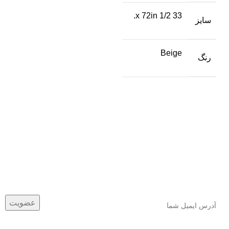
33 1/2 x 72in.
سایز
Beige
رنگ
عضو خبرنامه ما شوید
اولین نفری باشید که از محصولات جدید ما مطلع می شوید.