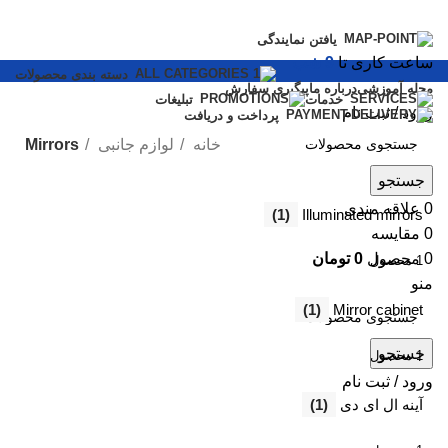
یافتن نمایندگی
ساعت کاری تا
9 شب
دسته بندی محصولات
مجله آموزشی
درباره ما
پیگیری سفارش
خدمات
تبلیغات
ورود / ثبت نام
پرداخت و دریافت
خانه
لوازم جانبی
Mirrors
جستجو
0
علاقه مندی
(1)
Illuminated mirrors
0
مقایسه
0
محصول
0
تومان
1 محصول
منو
(1)
Mirror cabinet
جستجو
1 محصول
ورود / ثبت نام
آینه ال ای دی
(1)