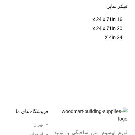
فیلتر سایز
16 x 24 x 71in.
20 x 24 x 71in.
24 X 4in.
عضو خبرنامه ما شوید
اولین نفری باشید که از محصولات جدید ما مطلع می شوید.
فروشگاه های ما
تهران
لورم ایپسوم متن ساختگی با تولید
اصفهان