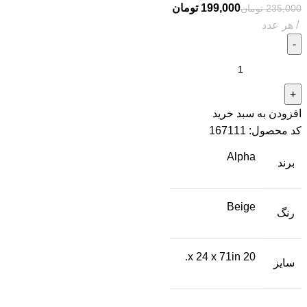
199,000
تومان
235,000
تومان
افزودن به سبد خرید
کد محصول:
167111
Alpha
برند
Beige
رنگ
20 x 24 x 71in.
سایز