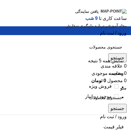
یافتن نمایندگی
ساعت کاری تا
9 شب
مجله آموزشی
درباره ما
پیگیری سفارش
ورود / ثبت نام
جستجو
نمایش همه 5 نتیجه
0
علاقه مندی
0
مقایسه
وضعیت موجودی
0
محصول
0
تومان
فروش ویژه
منو
موجود در انبار
جستجو
ورود / ثبت نام
فیلر قیمت