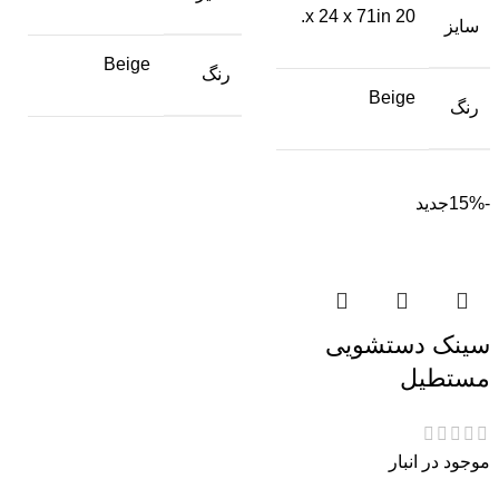
20 x 24 x 71in.
سایز
Beige
رنگ
Beige
رنگ
-15%
جدید
496,000
تومان
420,000
تومان
سینک دستشویی
مستطیل
موجود در انبار
تومان