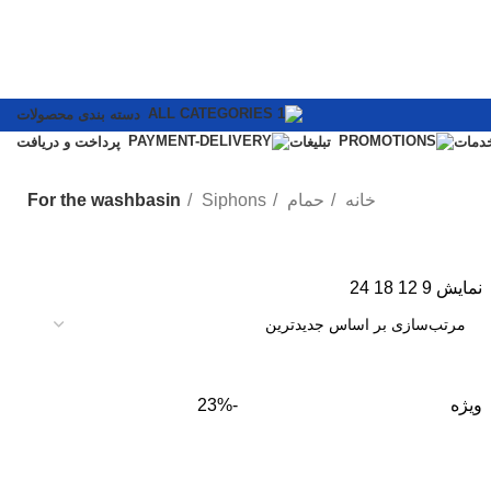
دسته بندی محصولات
دمات
تبلیغات
پرداخت و دریافت
خانه
حمام
Siphons
For the washbasin
نمایش
9
12
18
24
ویژه
-23%