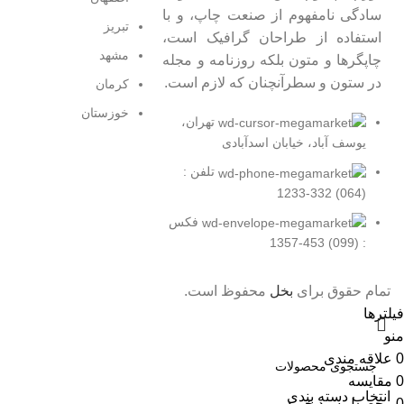
سادگی نامفهوم از صنعت چاپ، و با
تبریز
استفاده از طراحان گرافیک است،
مشهد
چاپگرها و متون بلکه روزنامه و مجله
در ستون و سطرآنچنان که لازم است.
کرمان
خوزستان
تهران،
یوسف آباد، خیابان اسدآبادی
تلفن :
(064) 332-1233
فکس
: (099) 453-1357
تمام حقوق برای
بخل
محفوظ است.
فیلترها
منو
0
علاقه مندی
0
مقایسه
انتخاب دسته بندی
0
محصول
سبد خرید