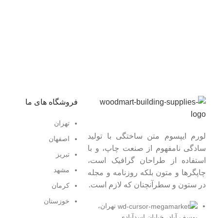
عضو خبرنامه ما شوید
اولین نفری باشید که از محصولات جدید ما مطلع می شوید.
فروشگاه های ما
تهران
لورم ایپسوم متن ساختگی با تولید
اصفهان
سادگی نامفهوم از صنعت چاپ، و با
تبریز
استفاده از طراحان گرافیک است،
مشهد
چاپگرها و متون بلکه روزنامه و مجله
در ستون و سطرآنچنان که لازم است.
کرمان
خوزستان
تهران،
یوسف آباد، خیابان اسدآبادی