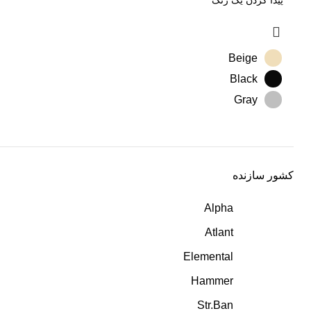
Beige
Black
Gray
کشور سازنده
Alpha
Atlant
Elemental
Hammer
Str.Ban