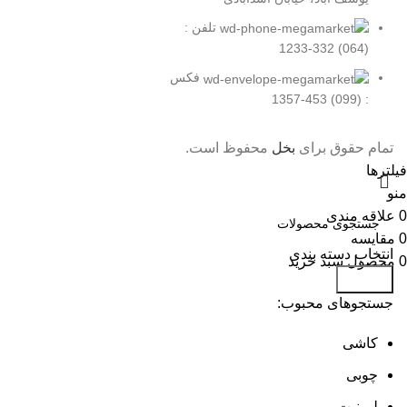
تلفن :
(064) 332-1233
فکس
: (099) 453-1357
تمام حقوق برای
بخل
محفوظ است.
فیلترها
منو
0
علاقه مندی
0
مقایسه
انتخاب دسته بندی
0
محصول
سبد خرید
جستجو
جستجوهای محبوب:
کاشی
چوبی
لمینیت