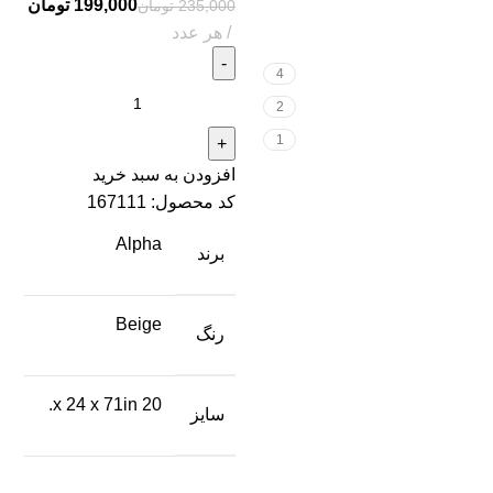
199,000
تومان
235,000
تومان
4
2
1
افزودن به سبد خرید
کد محصول:
167111
Alpha
برند
Beige
رنگ
20 x 24 x 71in.
سایز