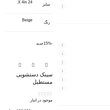
24 X 4in.
سایز
1
Beige
رنگ
-15%
جدید
2
1
1
1
سینک دستشویی
1
مستطیل
1
موجود در انبار