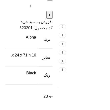
افزودن به سبد خرید
2
کد محصول:
520201
1
Alpha
برند
1
1
16 x 24 x 71in.
سایز
1
1
Black
رنگ
-23%