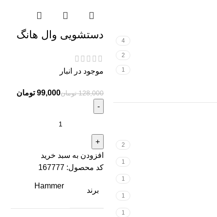
دستشویی وال هانگ
4
2
1
موجود در انبار
99,000
تومان
128,000
تومان
2
افزودن به سبد خرید
1
کد محصول:
167777
1
Hammer
برند
1
1