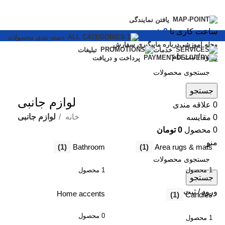
یافتن نمایندگی
ساعت کاری تا
9 شب
دسته بندی محصولات
مجله آموزشی
درباره ما
پیگیری سفارش
خدمات
تبلیغات
ورود / ثبت نام
پرداخت و دریافت
How to Choose a Reliable Tool
جستجو
لوازم جانبی
0
علاقه مندی
New arrivals for floors in your home, office and outdoor.
خانه
لوازم جانبی
0
مقایسه
Expert Advice
0
محصول
0
تومان
منو
(1)
Bathroom
(1)
Area rugs & mats
1 محصول
1 محصول
جستجو
ورود / ثبت نام
Home accents
(1)
Candles
0 محصول
1 محصول