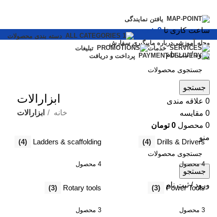
یافتن نمایندگی
ساعت کاری تا
9 شب
دسته بندی محصولات
مجله آموزشی
درباره ما
پیگیری سفارش
خدمات
تبلیغات
ورود / ثبت نام
پرداخت و دریافت
How to Choose a Reliable Tool
جستجو
ابزارالات
0
علاقه مندی
New arrivals for floors in your home, office and outdoor.
خانه
ابزارالات
0
مقایسه
Expert Advice
0
محصول
0
تومان
منو
(4)
Ladders & scaffolding
(4)
Drills & Drivers
4 محصول
4 محصول
جستجو
ورود / ثبت نام
(3)
Rotary tools
(3)
Power Tools
3 محصول
3 محصول