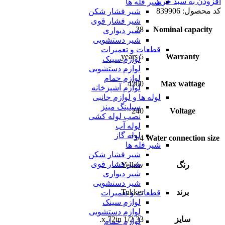
افزودن به سبد خرید
شیر فله ها
کد محصول:
839906
شیر فشار شکن
شیر فشار قوی
28
Nominal capacity
شیر دیواری
شیر دستشویی
قطعات و تعمیرات
5 years
Warranty
لوازم سینک
لوازم دستشویی
لوازم حمام
4500
Max wattage
لوازم آشپزخانه
لوله ها و لوازم جانبی
سیلینگ مینز
240
Voltage
نصب لوله کشی
لوله آب
لوله گاز
3/4"
Water connection size
شیر فله ها
شیر فشار شکن
شیر فشار قوی
رنگ
Yellow
شیر دیواری
شیر دستشویی
برند
Tukker
قطعات و تعمیرات
لوازم سینک
لوازم دستشویی
سایز
33 1/2 x 72in.
لوازم حمام