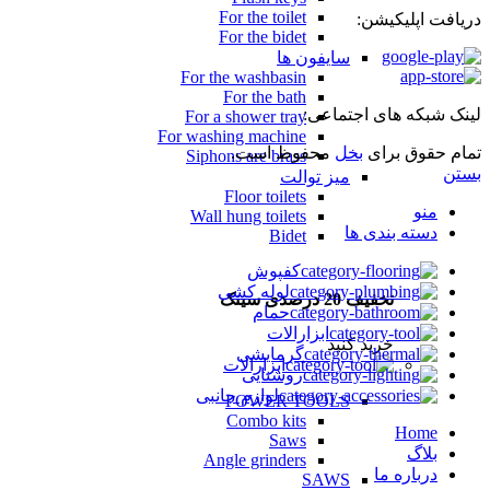
For the toilet
دریافت اپلیکیشن:
For the bidet
سایفون ها
For the washbasin
For the bath
لینک شبکه های اجتماعی:
For a shower tray
For washing machine
تمام حقوق برای
بخل
محفوظ است.
Siphons are brass
بستن
میز توالت
Floor toilets
منو
Wall hung toilets
دسته بندی ها
Bidet
کفپوش
لوله کشی
تخفیف 20 درصدی سینک
حمام
ابزارالات
خرید کنید
گرمایشی
ابزارالات
روشنایی
لوازم جانبی
POWER TOOLS
Combo kits
Home
Saws
بلاگ
Angle grinders
درباره ما
SAWS