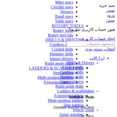
Miter saws
سبد خرید
Circular saws
بستن
Jigsaws
ورود
Band saws
بستن
Table saws
ROTARY TOOLS
هنوز حساب کاربری ندارید؟
Rotary tools
Rotary tool bits
ایجاد حساب کاربری
DRILLS & DRIVERS
Cordless drills
انتخاب دسته بندی
Corded drills
Hammer drills
ابزارالات
Impact drivers
Drills & Drivers
Right angle drills
Corded drills
LADDERS & SCAFFOLDING
Cordless drills
Step ladders
Hammer drills
Multi position ladders
Impact drivers
Extension ladders
Right angle drills
Ladders & scaffolding
Extension ladders
Reliable Tools
Multi position ladders
Step ladders
Another text for this area
Power Tools
Angle grinders
To Shop