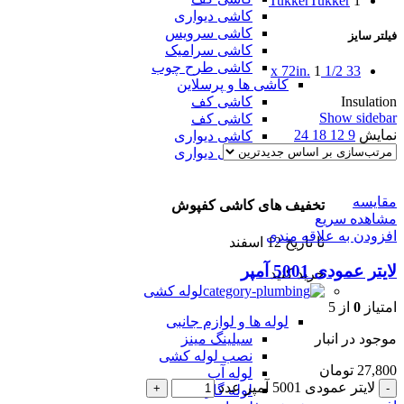
Tukker
Tukker
1
کاشی دیواری
کاشی سرویس
فیلتر سایز
کاشی سرامیک
کاشی طرح چوب
1
33 1/2 x 72in.
کاشی ها و پرسلاین
کاشی کف
Insulation
Show sidebar
کاشی کف
نمایش
9
12
18
24
کاشی دیواری
کاشی دیواری
مقایسه
تخفیف های کاشی کفپوش
مشاهده سریع
افزودن به علاقه مندی
تا تاریخ 12 اسفند
لایتر عمودی 5001 آمپر
خرید کنید
لوله کشی
امتیاز
0
از 5
لوله ها و لوازم جانبی
موجود در انبار
سیلینگ مینز
نصب لوله کشی
27,800
تومان
لوله آب
لایتر عمودی 5001 آمپر عدد
لوله گاز