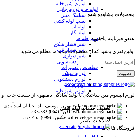
لوازم آشپزخانه
لوله ها و لوازم جانبی
محصولات مشاهده شده
سیلینگ مینز
نصب لوله کشی
لوله آب
لوله گاز
شیر فله ها
عضو خبرنامه ما شوید
شیر فشار شکن
شیر فشار قوی
اولین نفری باشید که از محصولات جدید ما مطلع می شوید.
شیر دیواری
شیر دستشویی
قطعات و تعمیرات
لوازم سینک
لوازم دستشویی
لوازم حمام
لوازم آشپزخانه
لورم ایپسوم متن ساختگی با تولید سادگی نامفهوم از صنعت چاپ، و ب
تهران، یوسف آباد، خیابان اسدآبادی
تخفیف خدمات لوله کشی
تلفن : (064) 332-1233
فکس : (099) 453-1357
اطلاعات بیشتر
حمام
فروشگاه های ما
اتاق ماساژ