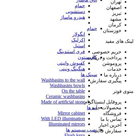
تهران
حمام
اصفهان
دستشویی
تبریز
هیدرو ماساژ
مشهد
کرمان
حمام
خوزستان
انگولار
اکرلیک
لینک های مفید
استیل
فری استندینگ
حریم خصوصی
کاربستون
پرداخت و دریافت
کفپوش وانیتی
پروموشن
هنگینگ ونیتی
خدمات
سینک ها
درباره ما
Washbasins to the wall
پیگیری سفارش
Washbasins bowls
On the table
منوی فوتر
Ceramic washbasins
پروفایل اینستاگرام
Made of artificial stone
محصولات جدید
آیه ها
Mirror cabinet
فروشگاه
With LED illumination
تماس با ما
Illuminated mirrors
آخرین اخبار
نصب سیستم ها
سفارش قالب
Flush keys