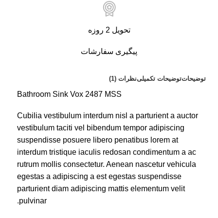
تومان
تحویل 2 روزه
240,000
تومان
پیگیری سفارشات
189,000
تومان
توضیحات
توضیحات تکمیلی
نظرات (1)
Bathroom Sink Vox 2487 MSS
تومان
Cubilia vestibulum interdum nisl a parturient a auctor
vestibulum taciti vel bibendum tempor adipiscing
suspendisse posuere libero penatibus lorem at
496,000
تومان
interdum tristique iaculis redosan condimentum a ac
420,000
تومان
rutrum mollis consectetur. Aenean nascetur vehicula
egestas a adipiscing a est egestas suspendisse
parturient diam adipiscing mattis elementum velit
تومان
pulvinar.