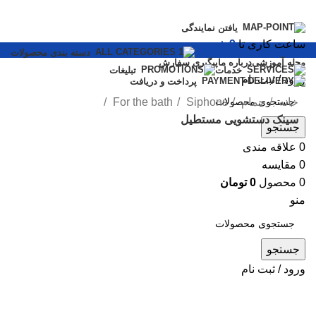
یافتن نمایندگی
ساعت کاری تا
9 شب
دسته بندی محصولات
مجله آموزشی
درباره ما
پیگیری سفارش
خدمات
تبلیغات
ورود / ثبت نام
پرداخت و دریافت
خانه
حمام
Siphons
For the bath
سینک دستشویی مستطیل
جستجو
0
علاقه مندی
-15%
جدید
0
مقایسه
0
محصول
0
تومان
منو
جستجو
بزرگنمایی تصویر
ورود / ثبت نام