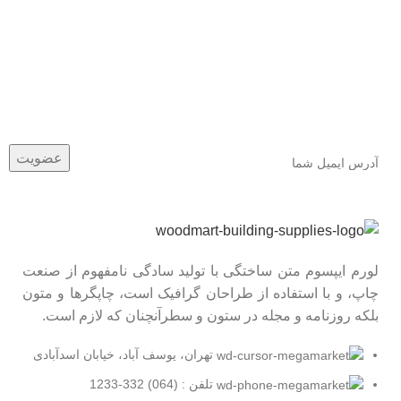
عضو خبرنامه ما شوید
اولین نفری باشید که از محصولات جدید ما مطلع می شوید.
لورم ایپسوم متن ساختگی با تولید سادگی نامفهوم از صنعت
چاپ، و با استفاده از طراحان گرافیک است، چاپگرها و متون
بلکه روزنامه و مجله در ستون و سطرآنچنان که لازم است.
تهران، یوسف آباد، خیابان اسدآبادی
تلفن : (064) 332-1233