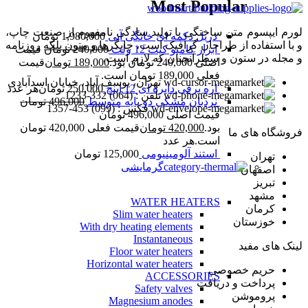
Most Popular
لورم ایپسوم متن ساختگی با تولید سادگی نامفهوم از صنعت چاپ،
دریل دکمه ای خانگی آبی
1,980,000
تومان
و با استفاده از طراحان گرافیک است، چاپگرها و متون بلکه روزنامه
ابزار کامبو کیت 12 ولت
240,000
تومان
قیمت
و مجله در ستون و سطرآنچنان که لازم است.
اصلی 240,000 تومان بود.
189,000
تومان
قیمت
فعلی 189,000 تومان است.
تهران، یوسف آباد، خیابان اسدآبادی
اره برقی دایره ای 12 اینچ
250,000
تومان
هر عدد
تلفن : (064) 332-1233
نردبان مشکی دو پایه متوسط
496,000
تومان
فکس : (099) 453-1357
قیمت اصلی 496,000 تومان
بود.
420,000
تومان
قیمت فعلی 420,000 تومان
فروشگاه های ما
است.
هر عدد
استند آلومینیومی
125,000
تومان
تهران
گرمایشی
اصفهان
تبریز
مشهد
WATER HEATERS
کرمان
Slim water heaters
خوزستان
With dry heating elements
Instantaneous
لینک های مفید
Floor water heaters
Horizontal water heaters
حریم خصوصی
ACCESSORIES
پرداخت و دریافت
Safety valves
پروموشن
Magnesium anodes