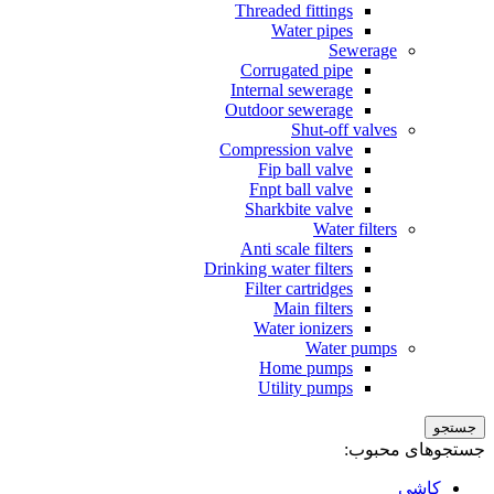
Threaded fittings
Water pipes
Sewerage
Corrugated pipe
Internal sewerage
Outdoor sewerage
Shut-off valves
Compression valve
Fip ball valve
Fnpt ball valve
Sharkbite valve
Water filters
Anti scale filters
Drinking water filters
Filter cartridges
Main filters
Water ionizers
Water pumps
Home pumps
Utility pumps
جستجو
جستجوهای محبوب:
کاشی