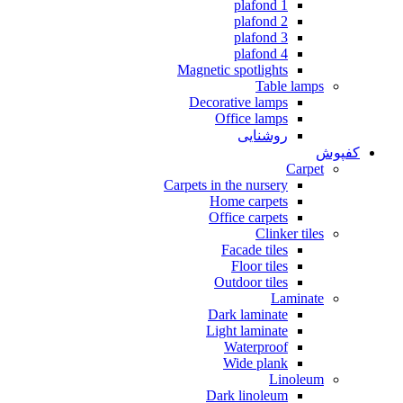
1 plafond
2 plafond
3 plafond
4 plafond
Magnetic spotlights
Table lamps
Decorative lamps
Office lamps
روشنایی
کفپوش
Carpet
Carpets in the nursery
Home carpets
Office carpets
Clinker tiles
Facade tiles
Floor tiles
Outdoor tiles
Laminate
Dark laminate
Light laminate
Waterproof
Wide plank
Linoleum
Dark linoleum