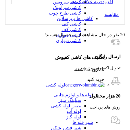
افزودن به علاقه مندی
کاشی سرویس
کاشی سرامیک
کاشی طرح چوب
مقایسه
کاشی ها و پرسلاین
کاشی کف
کاشی کف
20
نفر در حال مشاهده این محصول هستند!
کاشی دیواری
کاشی دیواری
ارسال رایگان
تخفیف های کاشی کفپوش
تحویل اکسپرس و سریع
تا تاریخ 12 اسفند
خرید کنید
لوله کشی
لوله ها و لوازم جانبی
20 هزار محصول
سیلینگ مینز
نصب لوله کشی
روش های پرداخت
لوله آب
لوله گاز
شیر فله ها
شیر فشار شکن