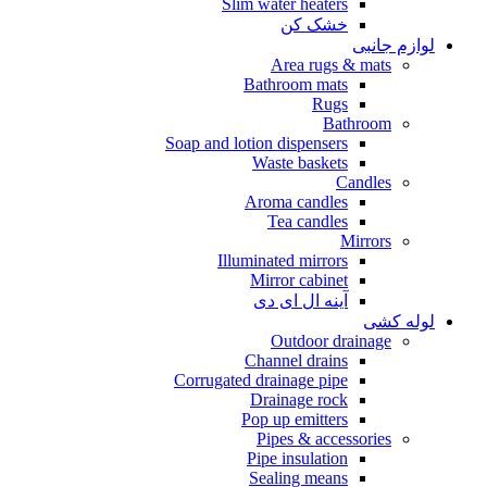
Slim water heaters
خشک کن
لوازم جانبی
Area rugs & mats
Bathroom mats
Rugs
Bathroom
Soap and lotion dispensers
Waste baskets
Candles
Aroma candles
Tea candles
Mirrors
Illuminated mirrors
Mirror cabinet
آینه ال ای دی
لوله کشی
Outdoor drainage
Channel drains
Corrugated drainage pipe
Drainage rock
Pop up emitters
Pipes & accessories
Pipe insulation
Sealing means