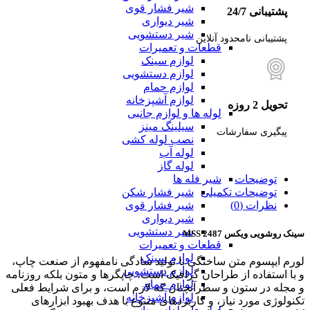
شیر فشار قوی
پشتیبانی 24/7
شیر دیواری
شیر دستشویی
پشتیبانی نامحدود آنلاین
قطعات و تعمیرات
لوازم سینک
لوازم دستشویی
لوازم حمام
لوازم آشپزخانه
تحویل 2 روزه
لوله ها و لوازم جانبی
سیلینگ مینز
پیگیری سفارشات
نصب لوله کشی
لوله آب
لوله گاز
شیر فله ها
توضیحات
شیر فشار شکن
توضیحات تکمیلی
شیر فشار قوی
نظرات (0)
شیر دیواری
شیر دستشویی
سینک روشویی ویکس 2487 MSS
قطعات و تعمیرات
لوازم سینک
لورم ایپسوم متن ساختگی با تولید سادگی نامفهوم از صنعت چاپ،
لوازم دستشویی
و با استفاده از طراحان گرافیک است، چاپگرها و متون بلکه روزنامه
لوازم حمام
و مجله در ستون و سطرآنچنان که لازم است، و برای شرایط فعلی
لوازم آشپزخانه
تکنولوژی مورد نیاز، و کاربردهای متنوع با هدف بهبود ابزارهای