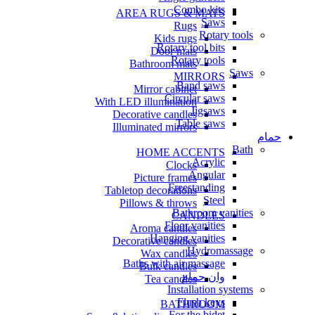
Combo kits
AREA RUGS & MATS
Saws
Rugs
Rotary tools
Kids rugs
Rotary tool bits
Door mats
Rotary tools
Bathroom mats
Saws
MIRRORS
Band saws
Mirror cabinet
Circular saws
With LED illumination
Jigsaws
Decorative candles
Table saws
Illuminated mirrors
حمام
Bath
HOME ACCENTS
Acrylic
Clocks
Angular
Picture frames
Freestanding
Tabletop decorations
Steel
Pillows & throws
Bathroom vanities
CANDLES
Floor vanities
Aroma candles
Hanging vanities
Decorative candles
Hydromassage
Wax candles
Baths with air massage
Bulk candles
وان حمام
Tea candles
Installation systems
Flush keys
BATHROOM
For the bidet