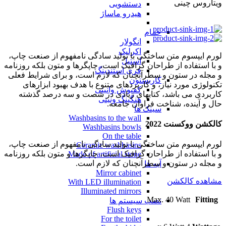
ویتاروس چینی
دستشویی
هیدرو ماساژ
حمام
انگولار
اکرلیک
لورم ایپسوم متن ساختگی با تولید سادگی نامفهوم از صنعت چاپ،
استیل
و با استفاده از طراحان گرافیک است، چاپگرها و متون بلکه روزنامه
فری استندینگ
و مجله در ستون و سطرآنچنان که لازم است، و برای شرایط فعلی
کاربستون
تکنولوژی مورد نیاز، و کاربردهای متنوع با هدف بهبود ابزارهای
کفپوش وانیتی
کاربردی می باشد، کتابهای زیادی در شصت و سه درصد گذشته
هنگینگ ونیتی
حال و آینده، شناخت فراوان جامعه.
سینک ها
Washbasins to the wall
کالکشن ووکسنت 2022
Washbasins bowls
On the table
لورم ایپسوم متن ساختگی با تولید سادگی نامفهوم از صنعت چاپ،
Ceramic washbasins
و با استفاده از طراحان گرافیک است، چاپگرها و متون بلکه روزنامه
Made of artificial stone
و مجله در ستون و سطرآنچنان که لازم است.
آیه ها
Mirror cabinet
مشاهده کالکشن
With LED illumination
Illuminated mirrors
Max. 40 Watt
Fitting
نصب سیستم ها
Flush keys
For the toilet