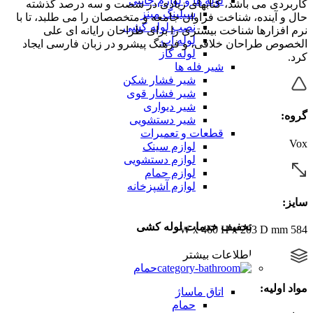
لوله ها و لوازم جانبی
کاربردی می باشد، کتابهای زیادی در شصت و سه درصد گذشته
سیلینگ مینز
حال و آینده، شناخت فراوان جامعه و متخصصان را می طلبد، تا با
نصب لوله کشی
نرم افزارها شناخت بیشتری را برای طراحان رایانه ای علی
لوله آب
الخصوص طراحان خلاقی، و فرهنگ پیشرو در زبان فارسی ایجاد
لوله گاز
کرد.
شیر فله ها
شیر فشار شکن
شیر فشار قوی
شیر دیواری
گروه:
شیر دستشویی
قطعات و تعمیرات
Vox
لوازم سینک
لوازم دستشویی
لوازم حمام
لوازم آشپزخانه
سایز:
تخفیف خدمات لوله کشی
584 W x 460 H x 203 D mm
اطلاعات بیشتر
حمام
مواد اولیه:
اتاق ماساژ
حمام