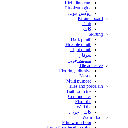
Light linoleum
Linoleum glue
روکش چوبی
Parquet board
Dark
کاشی
Skirting
Dark plinth
Flexible plinth
Light plinth
شوفاژ
لمینیت جوبی
Tile adhesive
Flooring adhesive
Mastic
Multi purpose
Tiles and porcelain
Bathroom tile
Ceramic tiles
Floor tile
Wall tile
کاشی چوبی
Warm floor
Film warm floor
Underfloor heating cable