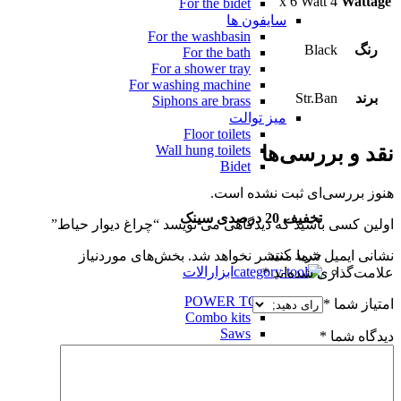
4 x 6 Watt
Wattage
For the bidet
سایفون ها
For the washbasin
رنگ
Black
For the bath
For a shower tray
For washing machine
برند
Str.Ban
Siphons are brass
میز توالت
Floor toilets
نقد و بررسی‌ها
Wall hung toilets
Bidet
هنوز بررسی‌ای ثبت نشده است.
تخفیف 20 درصدی سینک
اولین کسی باشید که دیدگاهی می نویسد “چراغ دیوار حیاط”
خرید کنید
نشانی ایمیل شما منتشر نخواهد شد.
بخش‌های موردنیاز
ابزارالات
علامت‌گذاری شده‌اند
*
POWER TOOLS
امتیاز شما
*
Combo kits
Saws
دیدگاه شما
*
Angle grinders
SAWS
Miter saws
Circular saws