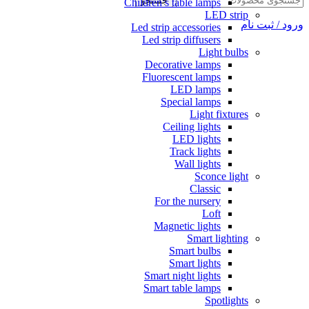
جستجو
Children’s table lamps
LED strip
ورود / ثبت نام
Led strip accessories
Led strip diffusers
Light bulbs
Decorative lamps
Fluorescent lamps
LED lamps
Special lamps
Light fixtures
Ceiling lights
LED lights
Track lights
Wall lights
Sconce light
Classic
For the nursery
Loft
Magnetic lights
Smart lighting
Smart bulbs
Smart lights
Smart night lights
Smart table lamps
Spotlights