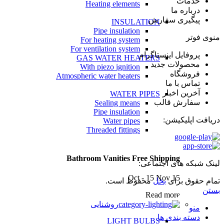
خدمات
Heating elements
درباره ما
پیگیری سفارش
INSULATION
Pipe insulation
منوی فوتر
For heating system
For ventilation system
پروفایل اینستاگرام
GAS WATER HEATERS
محصولات جدید
With piezo ignition
فروشگاه
Atmospheric water heaters
تماس با ما
آخرین اخبار
WATER PIPES
سفارش قالب
Sealing means
Pipe insulation
دریافت اپلیکیشن:
Water pipes
Threaded fittings
Bathroom Vanities Free Shipping
لینک شبکه های اجتماعی:
15 Oct - 15 Nov
تمام حقوق برای
بخل
محفوظ است.
بستن
Read more
روشنایی
منو
دسته بندی ها
LIGHT BULBS