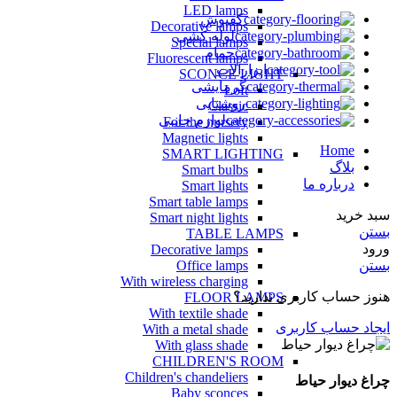
LED lamps
کفپوش
Decorative lamps
لوله کشی
Special lamps
حمام
Fluorescent lamps
ابزارالات
SCONCE LIGHT
گرمایشی
Loft
روشنایی
Classic
لوازم جانبی
For the nursery
Magnetic lights
Home
SMART LIGHTING
بلاگ
Smart bulbs
درباره ما
Smart lights
Smart table lamps
سبد خرید
Smart night lights
بستن
TABLE LAMPS
ورود
Decorative lamps
Office lamps
بستن
With wireless charging
هنوز حساب کاربری ندارید؟
FLOOR LAMPS
With textile shade
ایجاد حساب کاربری
With a metal shade
With glass shade
CHILDREN'S ROOM
Children's chandeliers
چراغ دیوار حیاط
Baby sconces