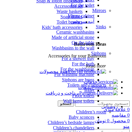
Soap & lotion dispensers
For the toilet
Accessories set
Mirrors
Waste baskets
Mirror cabinet
Soap dishes
آینه سرویس
Toilet brushes
Sinks
Kids' bath accessories
Ceramic washbasins
Made of artificial stone
On the table
Bathroom Ideas
Washbasins to the wall
Siphons
Accessories for your Bathroom
For a shower tray
For the bath
Read more
For the washbasin
همه محصولات
For washing machine
Siphons are brass
خدمات
Toilets and compacts
تبلیغات
Bidet
پرداخت و دریافت
Floor toilets
Wall hung toilets
جستجو
روشنایی
0
علاقه مندی
Children’s room
0
مقایسه
Baby sconces
0
محصول
0
تومان
Children’s bedside lamps
منو
Children’s chandeliers