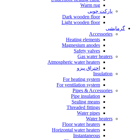
Warm rug
پارکت چوبی
Dark wooden floor
Light wooden floor
گرمایشی
Accessories
Heating elements
Magnesium anodes
Safety valves
Gas water heaters
Atmospheric water heaters
احتراق پیزو
Insulation
For heating system
For ventilation system
Pipes & Accessories
Pipe insulation
Sealing means
Threaded fittings
Water pipes
Water heaters
Floor water heaters
Horizontal water heaters
Instantaneous